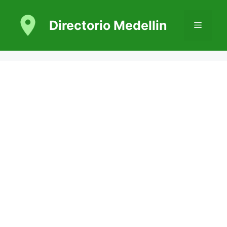
Saltar
al
Directorio Medellin
Menú
contenido