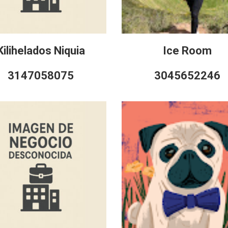
Kilihelados Niquia
Ice Room
3147058075
3045652246