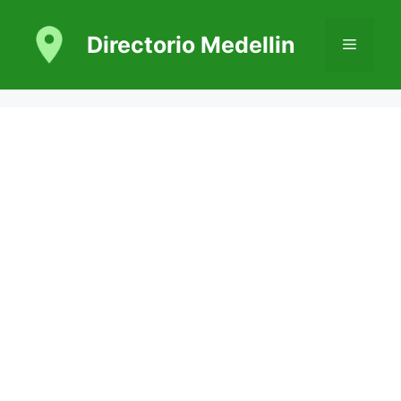
Saltar
al
Directorio Medellin
Menú
contenido